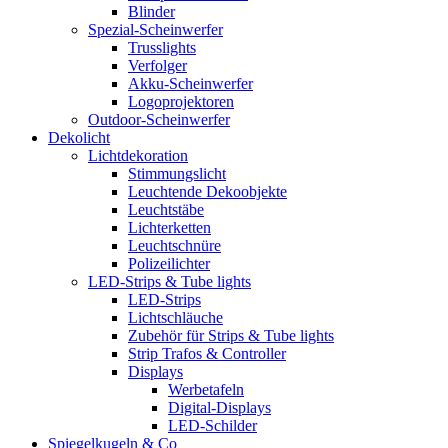
Blinder
Spezial-Scheinwerfer
Trusslights
Verfolger
Akku-Scheinwerfer
Logoprojektoren
Outdoor-Scheinwerfer
Dekolicht
Lichtdekoration
Stimmungslicht
Leuchtende Dekoobjekte
Leuchtstäbe
Lichterketten
Leuchtschnüre
Polizeilichter
LED-Strips & Tube lights
LED-Strips
Lichtschläuche
Zubehör für Strips & Tube lights
Strip Trafos & Controller
Displays
Werbetafeln
Digital-Displays
LED-Schilder
Spiegelkugeln & Co