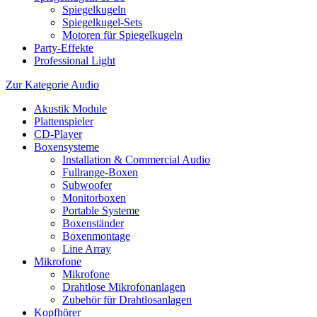
Spiegelkugeln
Spiegelkugel-Sets
Motoren für Spiegelkugeln
Party-Effekte
Professional Light
Zur Kategorie Audio
Akustik Module
Plattenspieler
CD-Player
Boxensysteme
Installation & Commercial Audio
Fullrange-Boxen
Subwoofer
Monitorboxen
Portable Systeme
Boxenständer
Boxenmontage
Line Array
Mikrofone
Mikrofone
Drahtlose Mikrofonanlagen
Zubehör für Drahtlosanlagen
Kopfhörer