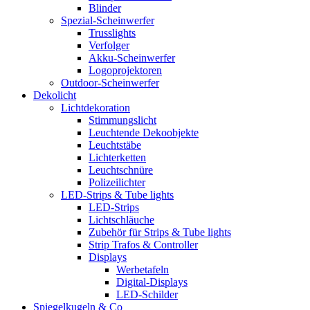
Blinder
Spezial-Scheinwerfer
Trusslights
Verfolger
Akku-Scheinwerfer
Logoprojektoren
Outdoor-Scheinwerfer
Dekolicht
Lichtdekoration
Stimmungslicht
Leuchtende Dekoobjekte
Leuchtstäbe
Lichterketten
Leuchtschnüre
Polizeilichter
LED-Strips & Tube lights
LED-Strips
Lichtschläuche
Zubehör für Strips & Tube lights
Strip Trafos & Controller
Displays
Werbetafeln
Digital-Displays
LED-Schilder
Spiegelkugeln & Co