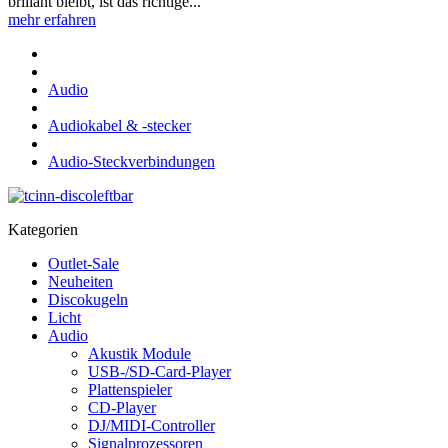
brillant bleibt, ist das richtige...
mehr erfahren
Audio
Audiokabel & -stecker
Audio-Steckverbindungen
Kategorien
Outlet-Sale
Neuheiten
Discokugeln
Licht
Audio
Akustik Module
USB-/SD-Card-Player
Plattenspieler
CD-Player
DJ/MIDI-Controller
Signalprozessoren