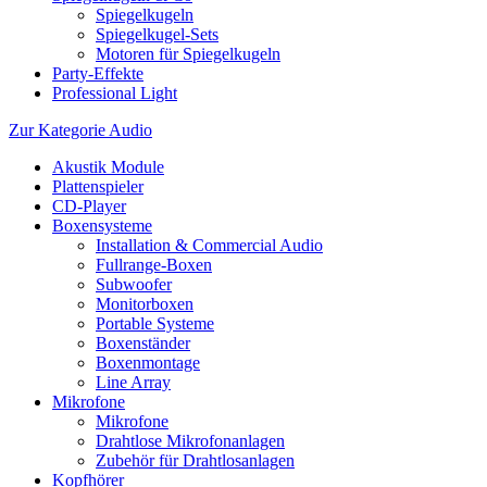
Spiegelkugeln
Spiegelkugel-Sets
Motoren für Spiegelkugeln
Party-Effekte
Professional Light
Zur Kategorie Audio
Akustik Module
Plattenspieler
CD-Player
Boxensysteme
Installation & Commercial Audio
Fullrange-Boxen
Subwoofer
Monitorboxen
Portable Systeme
Boxenständer
Boxenmontage
Line Array
Mikrofone
Mikrofone
Drahtlose Mikrofonanlagen
Zubehör für Drahtlosanlagen
Kopfhörer