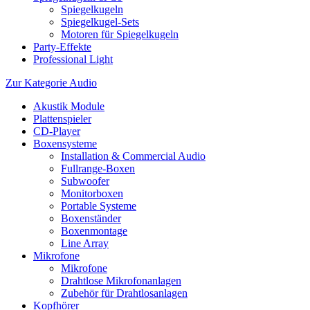
Spiegelkugeln
Spiegelkugel-Sets
Motoren für Spiegelkugeln
Party-Effekte
Professional Light
Zur Kategorie Audio
Akustik Module
Plattenspieler
CD-Player
Boxensysteme
Installation & Commercial Audio
Fullrange-Boxen
Subwoofer
Monitorboxen
Portable Systeme
Boxenständer
Boxenmontage
Line Array
Mikrofone
Mikrofone
Drahtlose Mikrofonanlagen
Zubehör für Drahtlosanlagen
Kopfhörer