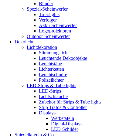
Blinder
Spezial-Scheinwerfer
Trusslights
Verfolger
Akku-Scheinwerfer
Logoprojektoren
Outdoor-Scheinwerfer
Dekolicht
Lichtdekoration
Stimmungslicht
Leuchtende Dekoobjekte
Leuchtstäbe
Lichterketten
Leuchtschnüre
Polizeilichter
LED-Strips & Tube lights
LED-Strips
Lichtschläuche
Zubehör für Strips & Tube lights
Strip Trafos & Controller
Displays
Werbetafeln
Digital-Displays
LED-Schilder
Spiegelkugeln & Co