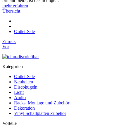
brillant bleibt, ist das richtige...
mehr erfahren
Übersicht
Outlet-Sale
Zurück
Vor
Kategorien
Outlet-Sale
Neuheiten
Discokugeln
Licht
Audio
Racks, Montage und Zubehör
Dekoration
Vinyl Schallplatten Zubehör
Vorteile