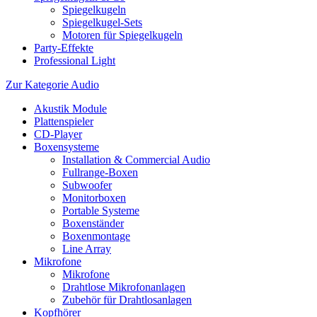
Spiegelkugeln
Spiegelkugel-Sets
Motoren für Spiegelkugeln
Party-Effekte
Professional Light
Zur Kategorie Audio
Akustik Module
Plattenspieler
CD-Player
Boxensysteme
Installation & Commercial Audio
Fullrange-Boxen
Subwoofer
Monitorboxen
Portable Systeme
Boxenständer
Boxenmontage
Line Array
Mikrofone
Mikrofone
Drahtlose Mikrofonanlagen
Zubehör für Drahtlosanlagen
Kopfhörer