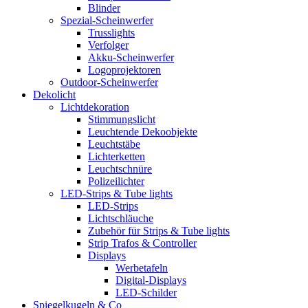
Blinder
Spezial-Scheinwerfer
Trusslights
Verfolger
Akku-Scheinwerfer
Logoprojektoren
Outdoor-Scheinwerfer
Dekolicht
Lichtdekoration
Stimmungslicht
Leuchtende Dekoobjekte
Leuchtstäbe
Lichterketten
Leuchtschnüre
Polizeilichter
LED-Strips & Tube lights
LED-Strips
Lichtschläuche
Zubehör für Strips & Tube lights
Strip Trafos & Controller
Displays
Werbetafeln
Digital-Displays
LED-Schilder
Spiegelkugeln & Co