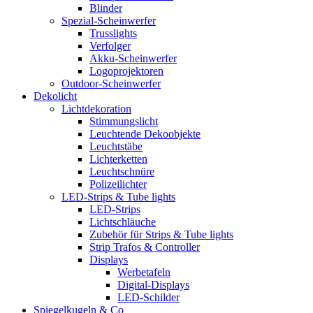
Blinder
Spezial-Scheinwerfer
Trusslights
Verfolger
Akku-Scheinwerfer
Logoprojektoren
Outdoor-Scheinwerfer
Dekolicht
Lichtdekoration
Stimmungslicht
Leuchtende Dekoobjekte
Leuchtstäbe
Lichterketten
Leuchtschnüre
Polizeilichter
LED-Strips & Tube lights
LED-Strips
Lichtschläuche
Zubehör für Strips & Tube lights
Strip Trafos & Controller
Displays
Werbetafeln
Digital-Displays
LED-Schilder
Spiegelkugeln & Co