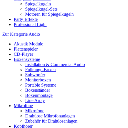
Spiegelkugeln
Spiegelkugel-Sets
Motoren für Spiegelkugeln
Party-Effekte
Professional Light
Zur Kategorie Audio
Akustik Module
Plattenspieler
CD-Player
Boxensysteme
Installation & Commercial Audio
Fullrange-Boxen
Subwoofer
Monitorboxen
Portable Systeme
Boxenständer
Boxenmontage
Line Array
Mikrofone
Mikrofone
Drahtlose Mikrofonanlagen
Zubehör für Drahtlosanlagen
Kopfhörer