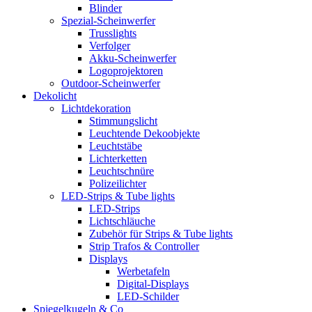
Blinder
Spezial-Scheinwerfer
Trusslights
Verfolger
Akku-Scheinwerfer
Logoprojektoren
Outdoor-Scheinwerfer
Dekolicht
Lichtdekoration
Stimmungslicht
Leuchtende Dekoobjekte
Leuchtstäbe
Lichterketten
Leuchtschnüre
Polizeilichter
LED-Strips & Tube lights
LED-Strips
Lichtschläuche
Zubehör für Strips & Tube lights
Strip Trafos & Controller
Displays
Werbetafeln
Digital-Displays
LED-Schilder
Spiegelkugeln & Co